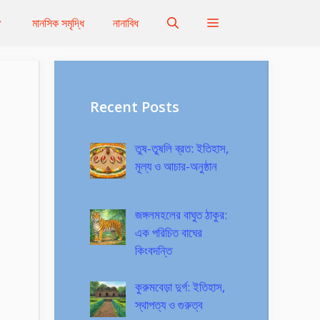
মানসিক সমৃদ্ধি
নানাবিধ
Recent Posts
তুষ-তুষলি ব্রত: ইতিহাস,
মূল্য ও আচার-অনুষ্ঠান
জঙ্গলমহলের বাঘুত ঠাকুর:
এক পরিচিত বাঘের
কিংবদন্তি
কুরুমবেড়া দুর্গ: ইতিহাস,
স্থাপত্য ও গুরুত্ব