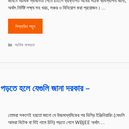
জীবনে আর্থিক স্বাধীনতা পেতে চাইলে ব্যক্তিগত অর্থের সঠিক ব্যবস্থাপনা জানা,
অর্থাৎ নির্দিষ্ট লক্ষ্য সহ খরচ, সঞ্চয় ও বিনিয়োগ করা প্রয়োজন। …
বিস্তারিত পড়ুন
Categories
আর্থিক সাক্ষরতা
ং পড়তে হলে যেগুলি জানা দরকার –
তোমরা সকলেই হয়তো জানো যে উচ্চমাধ্যমিকের পর ডিগ্রি ইঞ্জিনিয়ারিং (যেগুলি
আমরা বিটেক বা বিই নামে চিনি) পড়তে গেলে WBJEE অর্থাৎ …