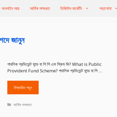
অনলাইন আয়
আর্থিক সাক্ষরতা
ডিজিটাল মার্কেটিং
পড়াশোনা
িশদে জানুন
পাবলিক প্রভিডেন্ট ফান্ড বা পি পি এফ স্কিম কি? What is Public
Provident Fund Scheme? পাবলিক প্রভিডেন্ট ফান্ড বা পি …
বিস্তারিত পড়ুন
Categories
আর্থিক সাক্ষরতা