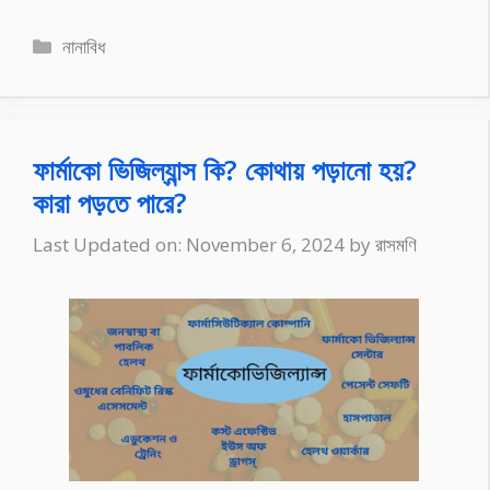
Categories
নানাবিধ
ফার্মাকো ভিজিল্যান্স কি? কোথায় পড়ানো হয়?
কারা পড়তে পারে?
Last Updated on: November 6, 2024
by
রাসমণি