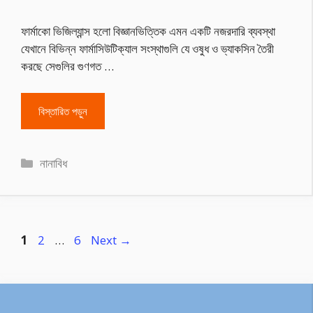
ফার্মাকো ভিজিল্যান্স হলো বিজ্ঞানভিত্তিক এমন একটি নজরদারি ব্যবস্থা
যেখানে বিভিন্ন ফার্মাসিউটিক্যাল সংস্থাগুলি যে ওষুধ ও ভ্যাকসিন তৈরী
করছে সেগুলির গুণগত …
বিস্তারিত পড়ুন
Categories
নানাবিধ
Page
Page
Page
1
2
…
6
Next
→