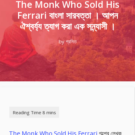
The Monk Who Sold His
Ferrari বাংলা সারবত্তা । আপন
ঐশ্বর্য্য ত্যাগ করা এক সন্ন্যাসী ।
by
প্রসিত
The Monk Who Sold His Ferrari
গল্পের লেখক