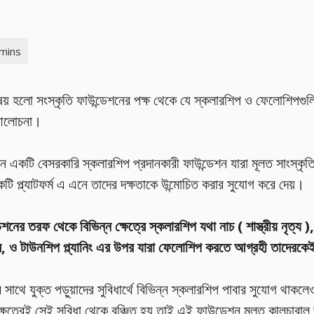
িষয় হলো সংস্কৃতি ফাউন্ডেশনের পক্ষ থেকে যে স্কলারশিপ ও ফেলোশিপগুল
 আলোচনা।
শন একটি বেসরকারি স্কলারশিপ প্রদানকারী ফাউন্ডেশন যারা মূলত সাংস্ক
টি প্ল্যাটফর্ম এ এনে তাদের দক্ষতাকে উন্মোচিত করার সুযোগ করে দেয়।
শনের তরফ থেকে বিভিন্ন ক্ষেত্রে স্কলারশিপ যথা নাচ ( শাস্ত্রীয় নৃত্য ), 
জম, ও টাউনশিপ প্ল্যানিং এর উপর যারা ফেলোশিপ করতে আগ্রহী তাদেরকে
 সাথে যুক্ত পড়ুয়াদের সুবিধার্থে বিভিন্ন স্কলারশিপ পাবার সুযোগ থাকল
্ষেত্রেই সেই সুবিধা থেকে বঞ্চিত হয় তাই এই ফাউন্ডেশন মূলত কালচারাল