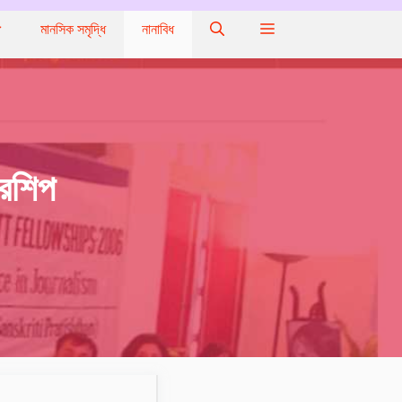
মানসিক সমৃদ্ধি
নানাবিধ
ারশিপ