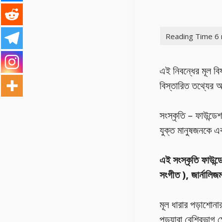
এই নিবন্ধের মূল ব
বিস্তারিত তথ্যের
সংস্কৃতি – ফাউন্ডে
যুক্ত মানুষজনকে এক
এই সংস্কৃতি ফাউন্ডে
সংগীত ), জার্নালি
মূল ধারার পড়াশোনার
পড়ুয়ারা বেশিরভাগ ক