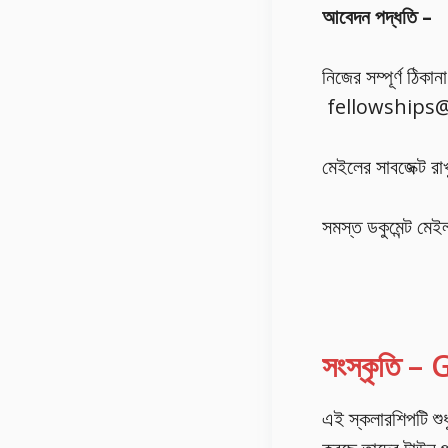
আবেদন পদ্ধতি –
নিজের সম্পূর্ণ ঠি
fellowships@
মেইলের সাবজেক্ট
সমস্ত ডকুমেন্ট মে
সংস্কৃতি 
এই স্কলারশিপটি শুধুম