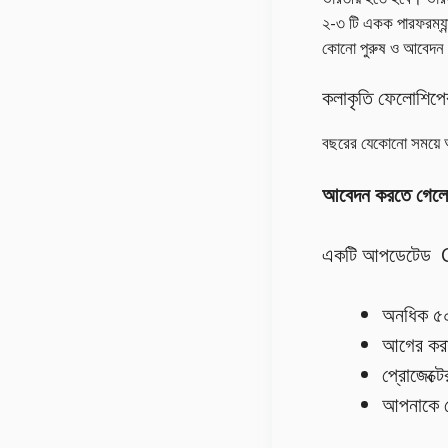
২-৩ টি একক পারফরম্যান
কোনো পুরুষ ও আবেদন
কলাকৃতি ফেলোশিপে
বছরের যেকোনো সময়ে
আবেদন করতে গেলে ক
একটি আপডেটেড 
অনধিক ৫০০
আগের করা 
প্রোজেক্ট
আপনাকে র