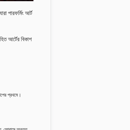
রা পারফর্মিং আর্ট
িহিত আর্টের বিকাশ
িপের প্রথমে।
িচিত ফোরামে অন্তত