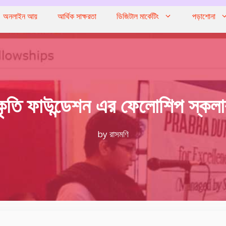
অনলাইন আয়
আর্থিক সাক্ষরতা
ডিজিটাল মার্কেটিং
পড়াশোনা
কৃতি ফাউন্ডেশন এর ফেলোশিপ স্কল
by
রাসমণি