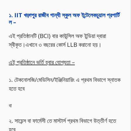
১. IIT খড়্গপুর রাজীব গান্ধী স্কুল অফ ইন্টেলেকচুয়াল প্রপার্টি
ল –
এই প্রতিষ্ঠানটি (BCI) বার কাউন্সিল অফ ইন্ডিয়া দ্বারা
স্বীকৃত।এখানে ৩ বছরের কোর্স LLB করানো হয়।
এই প্রতিষ্ঠানে ভর্তি হবার যোগ্যতা –
১. টেকনোলজি/মেডিসিন/ইঞ্জিনিয়ারিং এ প্রথম বিভাগে স্নাতক
হতে হবে
বা
২. সায়েন্স বা ফার্মেসী তে মাস্টার্স প্রথম বিভাগে উত্তীর্ণ হতে
হবে