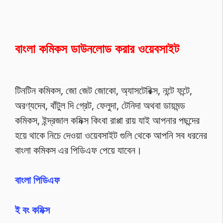
বাংলা কমিকস ডাউনলোড করার ওয়েবসাইট
টিনটিন কমিকস, জো জেট জোকো, অ্যাসটেরিক্স, নন্টে ফন্টে,
অরণ্যদেব, বাঁটুল দি গ্রেট, ফেলুদা, টেনিদা অথবা ডায়মন্ড
কমিকস, ইন্দ্রজাল কমিক্স কিংবা রাপ্পা রায় যাই আপনার পছন্দের
হয়ে থাকে নিচে দেওয়া ওয়েবসাইট গুলি থেকে আপনি সব ধরনের
বাংলা কমিকস এর পিডিএফ পেয়ে যাবেন।
বাংলা পিডিএফ
ই বং কমিক্স