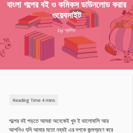
বাংলা গল্পের বই ও কমিকস ডাউনলোড করার
ওয়েবসাইট
by
প্রসিত
গল্পের বই পড়তে আমরা অনেকেই খুব ই ভালোবাসি আর
আপনিও যদি আমার মতো নব্বই এর দশকে জন্মগ্রহণ করে