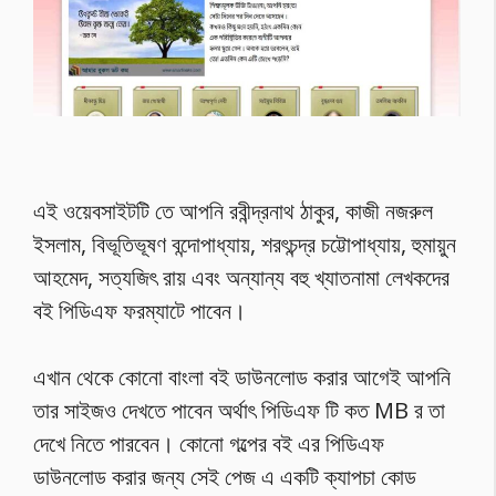
এই ওয়েবসাইটটি তে আপনি রবীন্দ্রনাথ ঠাকুর, কাজী নজরুল
ইসলাম, বিভূতিভূষণ বন্দোপাধ্যায়, শরৎচন্দ্র চট্টোপাধ্যায়, হুমায়ুন
আহমেদ, সত্যজিৎ রায় এবং অন্যান্য বহু খ্যাতনামা লেখকদের
বই পিডিএফ ফরম্যাটে পাবেন।
এখান থেকে কোনো বাংলা বই ডাউনলোড করার আগেই আপনি
তার সাইজও দেখতে পাবেন অর্থাৎ পিডিএফ টি কত MB র তা
দেখে নিতে পারবেন। কোনো গল্পের বই এর পিডিএফ
ডাউনলোড করার জন্য সেই পেজ এ একটি ক্যাপচা কোড