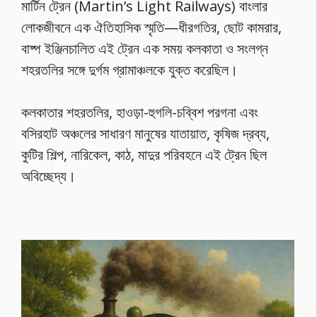
মার্টিন ট্রেন (Martin’s Light Railways) বাংলার
লোকজীবনে এক ঐতিহাসিক স্মৃতি—ধীরগতির, ছোট কামরার,
বাষ্প ইঞ্জিনচালিত এই ট্রেন এক সময় কলকাতা ও সংলগ্ন
শহরতলির সঙ্গে দুর্গম গ্রামাঞ্চলকে যুক্ত করেছিল।
কলকাতার শহরতলির, হাওড়া-হুগলি-চব্বিশ পরগনা এবং
বসিরহাট অঞ্চলের সাধারণ মানুষের যাতায়াত, কৃষিজ দ্রব্য,
কুটির শিল্প, নারিকেল, কাঠ, মাদুর পরিবহনে এই ট্রেন ছিল
অবিচ্ছেদ্য।