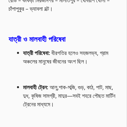
রোড – কাঁকড়া মিরজানগর – মালতিপুর – ঘোবরাশ ঘোলা –
চাঁপাপুকুর – ভ্যাবলা হল্ট।
যাত্রী ও মালবাহী পরিষেবা
যাত্রী পরিষেবা:
ধীরগতির হলেও সহজলভ্য, গ্রাম
অঞ্চলের মানুষের জীবনের অংশ ছিল।
মালবাহী ট্রেন:
আলু,শাক-সব্জি, গুড়, কাঠ, পাট, মাছ,
দুধ, কৃষিজ সামগ্রী, মাদুর—সবই শহরে পৌছত মার্টিন
ট্রেনের মাধ্যমে।