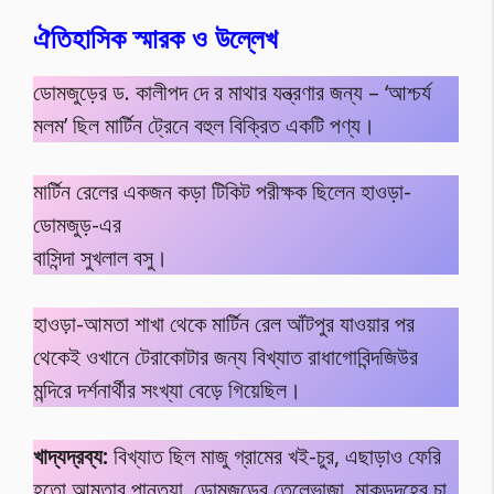
ঐতিহাসিক স্মারক ও উল্লেখ
ডোমজুড়ের ড. কালীপদ দে র মাথার যন্ত্রণার জন্য – ‘আশ্চর্য
মলম’ ছিল মার্টিন ট্রেনে বহুল বিক্রিত একটি পণ্য।
মার্টিন রেলের একজন কড়া টিকিট পরীক্ষক ছিলেন হাওড়া-
ডোমজুড়-এর
বাসিন্দা সুখলাল বসু।
হাওড়া-আমতা শাখা থেকে মার্টিন রেল আঁটপুর যাওয়ার পর
থেকেই ওখানে টেরাকোটার জন্য বিখ্যাত রাধাগোবিন্দজিউর
মন্দিরে দর্শনার্থীর সংখ্যা বেড়ে গিয়েছিল।
খাদ্যদ্রব্য:
বিখ্যাত ছিল মাজু গ্রামের খই-চুর, এছাড়াও ফেরি
হতো আমতার পান্তুয়া, ডোমজুড়ের তেলেভাজা, মাকড়দহের চা,