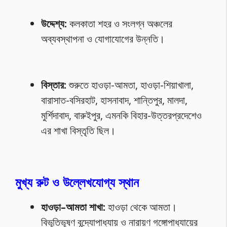
উদ্দেশ্য:
কলকাতা শহর ও সংলগ্ন অঞ্চলের
অব্যবস্থাপনা ও যোগাযোগের উন্নতি।
বিস্তার:
শুরুতে হাওড়া-আমতা, হাওড়া-শিয়াখালা,
বারাসাত-বসিরহাট, হাসনাবাদ, শান্তিপুর, মালদা,
মুর্শিদাবাদ, বারুইপুর, এমনকি বিহার-উত্তরপ্রদেশেও
এর শাখা বিস্তৃতি ছিল।
মুখ্য রুট ও উল্লেখযোগ্য স্থান
হাওড়া–আমতা শাখা:
হাওড়া থেকে আমতা।
বিভূতিভূষণ বন্দ্যোপাধ্যায় ও নারায়ণ গঙ্গোপাধ্যায়ের