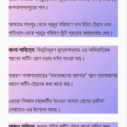
জগৎবল্লভপুরের পান।
আমতার পানপুর থেকে প্রচুর পরিমাণে ডাব উঠত ট্রেনে এবং
পাতিহাল থেকে প্রচুর পরিমাণ ঘুঁটে প্রত্যহ কদমতলায় যেত।
বাংলা সাহিত্যে:
বিভূতিভূষণ বন্দ্যোপাধ্যায় এর অভিযাত্রিক
গ্রন্থে মার্টিন রেলে চড়ার বর্ণনা পাওয়া যায়।
নারায়ণ গঙ্গোপাধ্যায়ের “বনভোজনের ব্যাপার” গল্পে প্যালারামের
বয়ানে মার্টিন ট্রেনের কথা জানা যায়।
এছাড়া শিবরাম চক্রবর্তীর ‘হাওড়া-আমতা রেলের দুর্ঘটনা’
লেখাতেও এর উল্লেখ আছে।
আজও স্মৃতিতে:
মন্থর গতির মার্টিন ট্রেন কারো বাড়ির সদর