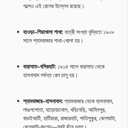
গল্পেও এই রেলের উল্লেখ রয়েছে।
হাওড়া–শিয়াখালা শাখা:
যাত্রী সংখ্যা বৃদ্ধিতে ১৯০৮
সালে শ্যামবাজার শাখা-খোলা হয়।
বারাসাত–বসিরহাট:
১৯১৪ সালে বারাসাত থেকে
হাসনাবাদ পর্যন্ত রেল চালু হয়।
শ্যামবাজার–হাসনাবাদ:
শ্যামবাজার থেকে হাসনাবাদ,
লাঙলপোতা, হাড়োয়াখোল, খড়িবেড়ি, আমিনপুর,
বাগুইআটি, হাটিয়ারা, রাজারহাট, পাতিপুকুর, বেলেঘাটা,
বেলেঘাটা-জংশন—সবই ছুঁয়ে চলত।