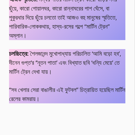
ছুঁয়ে, কারো গোয়ালঘর, কারো রান্নাঘরের পাশ ঘেঁসে, বা
পুকুরধার দিয়ে ছুঁয়ে চলতো তাই আজও বহু মানুষের স্মৃতিতে,
পারিবারিক-লোককথায়, হাস্য-রসের গল্পে “মার্টিন ট্রেন”
অম্লান।
চলচ্চিত্রে:
শৈলজানন্দ মুখোপাধ্যায় পরিচালিত ‘আমি বড়ো হব’,
দীনেন গুপ্ত’র ‘’নূতন পাতা’ এবং বিখ্যাত ছবি ‘ধন্যি মেয়ে’ তে
মার্টিন ট্রেন দেখা যায়।
“সব খেলার সেরা বাঙালীর এই ফুটবল” চিত্রায়িত হয়েছিল মার্টিন
রেলের কামরায়।