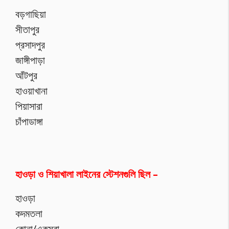
বড়গাছিয়া
সীতাপুর
প্রসাদপুর
জাঙ্গীপাড়া
আঁটপুর
হাওয়াখানা
পিয়াসারা
চাঁপাডাঙ্গা
হাওড়া ও শিয়াখালা লাইনের স্টেশনগুলি ছিল –
হাওড়া
কদমতলা
কোনা/একসরা