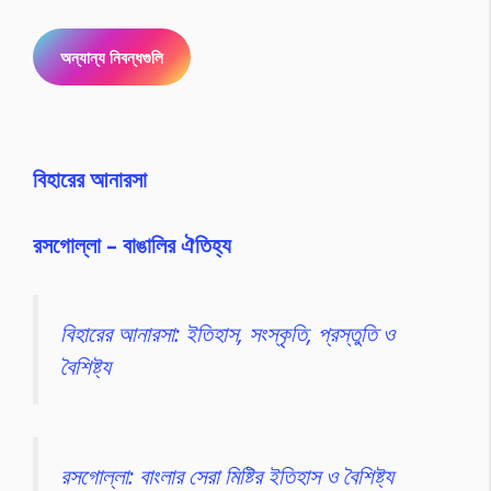
অন্যান্য নিবন্ধগুলি
বিহারের আনারসা
রসগোল্লা – বাঙালির ঐতিহ্য
বিহারের আনারসা: ইতিহাস, সংস্কৃতি, প্রস্তুতি ও
বৈশিষ্ট্য
রসগোল্লা: বাংলার সেরা মিষ্টির ইতিহাস ও বৈশিষ্ট্য