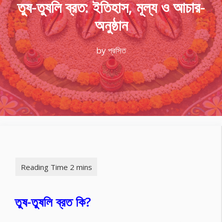
তুষ-তুষলি ব্রত: ইতিহাস, মূল্য ও আচার-
অনুষ্ঠান
by
প্রসিত
তুষ-তুষলি ব্রত কি?