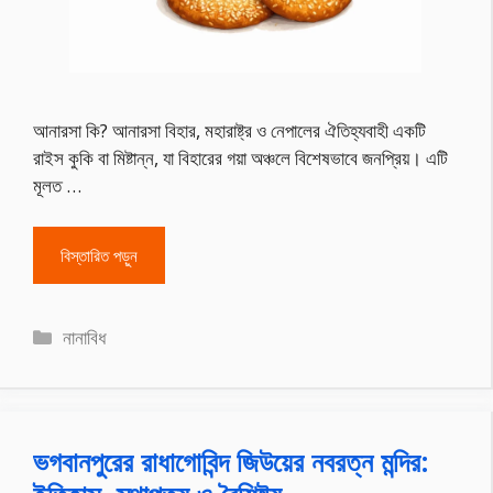
আনারসা কি? আনারসা বিহার, মহারাষ্ট্র ও নেপালের ঐতিহ্যবাহী একটি
রাইস কুকি বা মিষ্টান্ন, যা বিহারের গয়া অঞ্চলে বিশেষভাবে জনপ্রিয়। এটি
মূলত …
বিস্তারিত পড়ুন
Categories
নানাবিধ
ভগবানপুরের রাধাগোবিন্দ জিউয়ের নবরত্ন মন্দির: