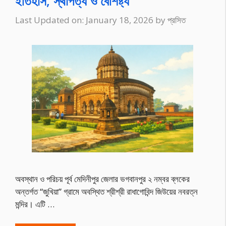
ইতিহাস, স্থাপত্য ও বৈশিষ্ট্য
Last Updated on: January 18, 2026
by
প্রসিত
অবস্থান ও পরিচয় পূর্ব মেদিনীপুর জেলার ভগবানপুর ২ নম্বর ব্লকের
অন্তর্গত “জুখিয়া” গ্রামে অবস্থিত শ্রীশ্রী রাধাগোবিন্দ জিউয়ের নবরত্ন
মন্দির। এটি …