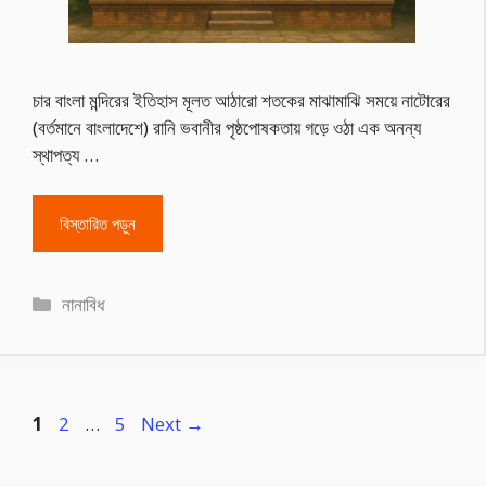
চার বাংলা মন্দিরের ইতিহাস মূলত আঠারো শতকের মাঝামাঝি সময়ে নাটোরের
(বর্তমানে বাংলাদেশে) রানি ভবানীর পৃষ্ঠপোষকতায় গড়ে ওঠা এক অনন্য
স্থাপত্য …
বিস্তারিত পড়ুন
Categories
নানাবিধ
Page
Page
Page
1
2
…
5
Next
→