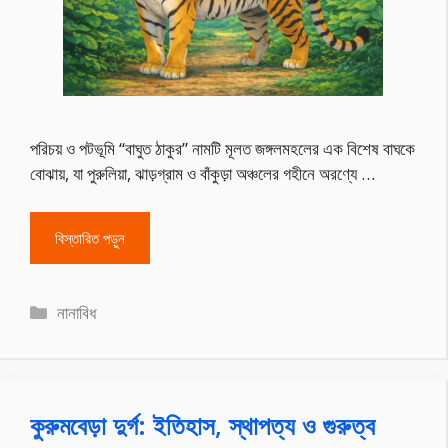
পরিচয় ও পটভূমি “বাঘুত ঠাকুর” নামটি মূলত জঙ্গলমহলের এক বিশেষ বাঘকে
বোঝায়, যা পুরুলিয়া, ঝাড়গ্রাম ও বাঁকুড়া অঞ্চলের গহীনে অরণ্যে …
বিস্তারিত পড়ুন
Categories
নানাবিধ
কুরুমবেড়া দুর্গ: ইতিহাস, স্থাপত্য ও গুরুত্ব