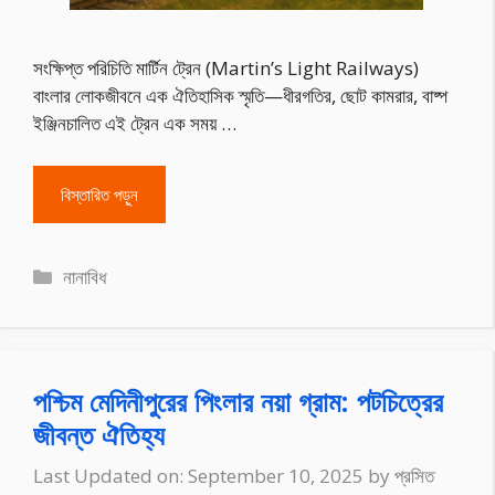
সংক্ষিপ্ত পরিচিতি মার্টিন ট্রেন (Martin’s Light Railways)
বাংলার লোকজীবনে এক ঐতিহাসিক স্মৃতি—ধীরগতির, ছোট কামরার, বাষ্প
ইঞ্জিনচালিত এই ট্রেন এক সময় …
বিস্তারিত পড়ুন
Categories
নানাবিধ
পশ্চিম মেদিনীপুরের পিংলার নয়া গ্রাম: পটচিত্রের
জীবন্ত ঐতিহ্য
Last Updated on: September 10, 2025
by
প্রসিত