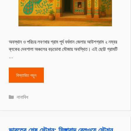
অবস্থান ও পরিচয় লবণধার গ্রাম পূর্ব বর্ধমান জেলার আউশগ্রাম ২ নম্বর
ব্লকের দেবশালা অঞ্চলের বড়ডোবা মৌজায় অবস্থিত। এই ছোট্ট গ্রামটি
…
বিস্তারিত পড়ুন
Categories
নানাবিধ
ভারতের শেষ স্টেশন: সিঙ্গাবাদ রেলওয়ে স্টেশন